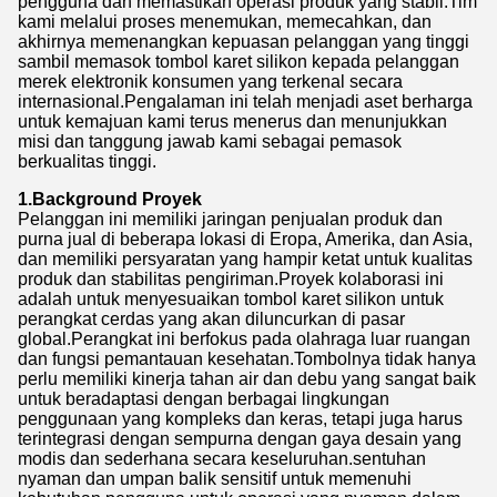
pengguna dan memastikan operasi produk yang stabil.Tim
kami melalui proses menemukan, memecahkan, dan
akhirnya memenangkan kepuasan pelanggan yang tinggi
sambil memasok tombol karet silikon kepada pelanggan
merek elektronik konsumen yang terkenal secara
internasional.Pengalaman ini telah menjadi aset berharga
untuk kemajuan kami terus menerus dan menunjukkan
misi dan tanggung jawab kami sebagai pemasok
berkualitas tinggi.
1.Background Proyek
Pelanggan ini memiliki jaringan penjualan produk dan
purna jual di beberapa lokasi di Eropa, Amerika, dan Asia,
dan memiliki persyaratan yang hampir ketat untuk kualitas
produk dan stabilitas pengiriman.Proyek kolaborasi ini
adalah untuk menyesuaikan tombol karet silikon untuk
perangkat cerdas yang akan diluncurkan di pasar
global.Perangkat ini berfokus pada olahraga luar ruangan
dan fungsi pemantauan kesehatan.Tombolnya tidak hanya
perlu memiliki kinerja tahan air dan debu yang sangat baik
untuk beradaptasi dengan berbagai lingkungan
penggunaan yang kompleks dan keras, tetapi juga harus
terintegrasi dengan sempurna dengan gaya desain yang
modis dan sederhana secara keseluruhan.sentuhan
nyaman dan umpan balik sensitif untuk memenuhi