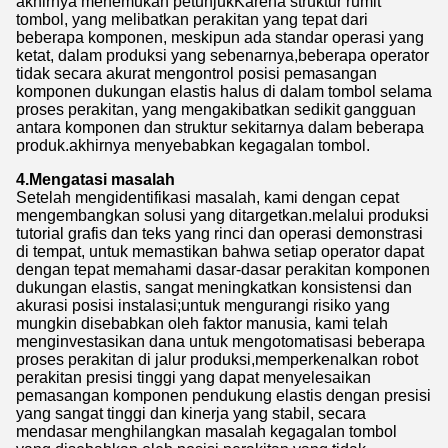
akhirnya menemukan petunjukKarena struktur rumit
tombol, yang melibatkan perakitan yang tepat dari
beberapa komponen, meskipun ada standar operasi yang
ketat, dalam produksi yang sebenarnya,beberapa operator
tidak secara akurat mengontrol posisi pemasangan
komponen dukungan elastis halus di dalam tombol selama
proses perakitan, yang mengakibatkan sedikit gangguan
antara komponen dan struktur sekitarnya dalam beberapa
produk.akhirnya menyebabkan kegagalan tombol.
4.Mengatasi masalah
Setelah mengidentifikasi masalah, kami dengan cepat
mengembangkan solusi yang ditargetkan.melalui produksi
tutorial grafis dan teks yang rinci dan operasi demonstrasi
di tempat, untuk memastikan bahwa setiap operator dapat
dengan tepat memahami dasar-dasar perakitan komponen
dukungan elastis, sangat meningkatkan konsistensi dan
akurasi posisi instalasi;untuk mengurangi risiko yang
mungkin disebabkan oleh faktor manusia, kami telah
menginvestasikan dana untuk mengotomatisasi beberapa
proses perakitan di jalur produksi,memperkenalkan robot
perakitan presisi tinggi yang dapat menyelesaikan
pemasangan komponen pendukung elastis dengan presisi
yang sangat tinggi dan kinerja yang stabil, secara
mendasar menghilangkan masalah kegagalan tombol