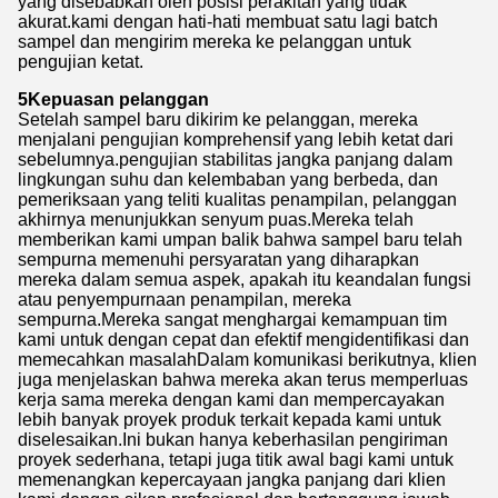
yang disebabkan oleh posisi perakitan yang tidak
akurat.kami dengan hati-hati membuat satu lagi batch
sampel dan mengirim mereka ke pelanggan untuk
pengujian ketat.
5Kepuasan pelanggan
Setelah sampel baru dikirim ke pelanggan, mereka
menjalani pengujian komprehensif yang lebih ketat dari
sebelumnya.pengujian stabilitas jangka panjang dalam
lingkungan suhu dan kelembaban yang berbeda, dan
pemeriksaan yang teliti kualitas penampilan, pelanggan
akhirnya menunjukkan senyum puas.Mereka telah
memberikan kami umpan balik bahwa sampel baru telah
sempurna memenuhi persyaratan yang diharapkan
mereka dalam semua aspek, apakah itu keandalan fungsi
atau penyempurnaan penampilan, mereka
sempurna.Mereka sangat menghargai kemampuan tim
kami untuk dengan cepat dan efektif mengidentifikasi dan
memecahkan masalahDalam komunikasi berikutnya, klien
juga menjelaskan bahwa mereka akan terus memperluas
kerja sama mereka dengan kami dan mempercayakan
lebih banyak proyek produk terkait kepada kami untuk
diselesaikan.Ini bukan hanya keberhasilan pengiriman
proyek sederhana, tetapi juga titik awal bagi kami untuk
memenangkan kepercayaan jangka panjang dari klien