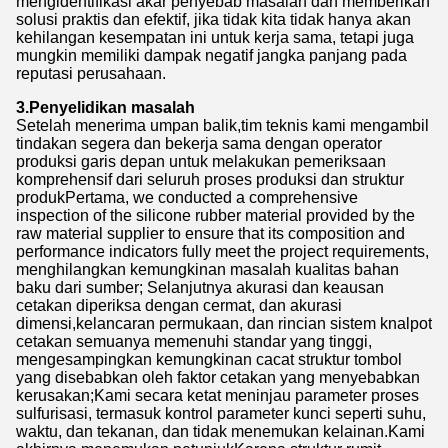
mengidentifikasi akar penyebab masalah dan memberikan
solusi praktis dan efektif, jika tidak kita tidak hanya akan
kehilangan kesempatan ini untuk kerja sama, tetapi juga
mungkin memiliki dampak negatif jangka panjang pada
reputasi perusahaan.
3.Penyelidikan masalah
Setelah menerima umpan balik,tim teknis kami mengambil
tindakan segera dan bekerja sama dengan operator
produksi garis depan untuk melakukan pemeriksaan
komprehensif dari seluruh proses produksi dan struktur
produkPertama, we conducted a comprehensive
inspection of the silicone rubber material provided by the
raw material supplier to ensure that its composition and
performance indicators fully meet the project requirements,
menghilangkan kemungkinan masalah kualitas bahan
baku dari sumber; Selanjutnya akurasi dan keausan
cetakan diperiksa dengan cermat, dan akurasi
dimensi,kelancaran permukaan, dan rincian sistem knalpot
cetakan semuanya memenuhi standar yang tinggi,
mengesampingkan kemungkinan cacat struktur tombol
yang disebabkan oleh faktor cetakan yang menyebabkan
kerusakan;Kami secara ketat meninjau parameter proses
sulfurisasi, termasuk kontrol parameter kunci seperti suhu,
waktu, dan tekanan, dan tidak menemukan kelainan.Kami