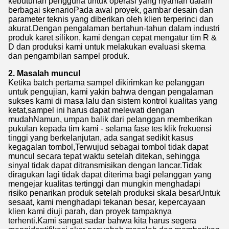
kebutuhan pengguna untuk operasi yang nyaman dalam
berbagai skenarioPada awal proyek, gambar desain dan
parameter teknis yang diberikan oleh klien terperinci dan
akurat.Dengan pengalaman bertahun-tahun dalam industri
produk karet silikon, kami dengan cepat mengatur tim R &
D dan produksi kami untuk melakukan evaluasi skema
dan pengambilan sampel produk.
2. Masalah muncul
Ketika batch pertama sampel dikirimkan ke pelanggan
untuk pengujian, kami yakin bahwa dengan pengalaman
sukses kami di masa lalu dan sistem kontrol kualitas yang
ketat,sampel ini harus dapat melewati dengan
mudahNamun, umpan balik dari pelanggan memberikan
pukulan kepada tim kami - selama fase tes klik frekuensi
tinggi yang berkelanjutan, ada sangat sedikit kasus
kegagalan tombol,Terwujud sebagai tombol tidak dapat
muncul secara tepat waktu setelah ditekan, sehingga
sinyal tidak dapat ditransmisikan dengan lancar.Tidak
diragukan lagi tidak dapat diterima bagi pelanggan yang
mengejar kualitas tertinggi dan mungkin menghadapi
risiko penarikan produk setelah produksi skala besarUntuk
sesaat, kami menghadapi tekanan besar, kepercayaan
klien kami diuji parah, dan proyek tampaknya
terhenti.Kami sangat sadar bahwa kita harus segera