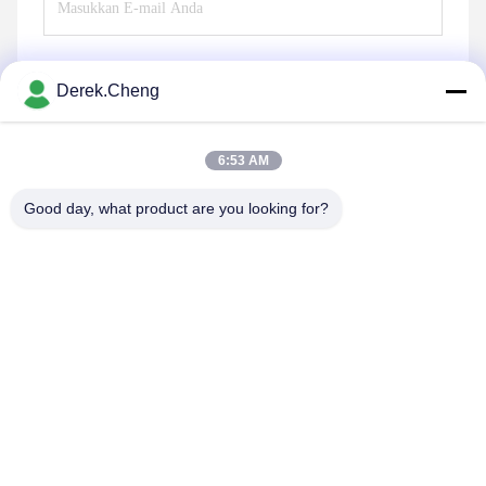
Derek.Cheng
Mengirim
6:53 AM
Good day, what product are you looking for?
Xiamen Juguangli Import & Export Co., Ltd
derekcheng@jglsilicone.com
86-592-5536328
Lantai 5, Gedung A, No. 388 Houkeng Houshe, Distrik
Huli, Xiamen 361015 Cina.