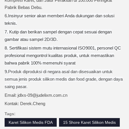
Kompresi Karet, dan Jalur Perakitan di 100.000 Peringkat
Pabrik Bebas Debu.
6.
Insinyur senior akan memberi Anda dukungan dan solusi
teknis.
7. Kutip dan berikan sampel dengan cepat sesuai dengan
gambar atau sampel 2D/3D.
8. Sertifikasi sistem mutu internasional ISO9001, personel QC
profesional mengontrol kualitas produk, untuk memastikan
bahwa pabrik 100% memenuhi syarat
9.
Produk diproduksi di negara asal dan disesuaikan untuk
semua jenis produk silikon medis dan food grade, dengan daya
saing pasar.
Email: jdlxs-09@judelixm.com.cn
Kontak: Derek.Cheng
Tags:
Karet Silikon Medis FDA
15 Shore Karet Silikon Medis