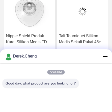
Nipple Shield Produk
Tali Tourniquet Silikon
Karet Silikon Medis FDA
Medis Sekali Pakai 45cm
yang Disesuaikan
Lateks Gratis
Derek.Cheng
k
Dapatkan Harga Terbaik
Dapatkan Harga Terbaik
5:44 PM
Good day, what product are you looking for?
Xiamen Juguangli Import & Export Co., Ltd
derekcheng@jglsilicone.com