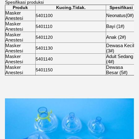
Spesifikasi produksi
Produk
Kucing.Tidak.
Spesifikasi
Masker
Neonatus(0#)
1
5401100
Anestesi
Masker
Bayi (1#)
1
5401110
Anestesi
Masker
Anak (2#)
2
5401120
Anestesi
Masker
Dewasa Kecil
2
5401130
Anestesi
(3#)
Masker
Aduit Sedang
2
5401140
Anestesi
(4#)
Masker
Dewasa
2
5401150
Anestesi
Besar (5#)