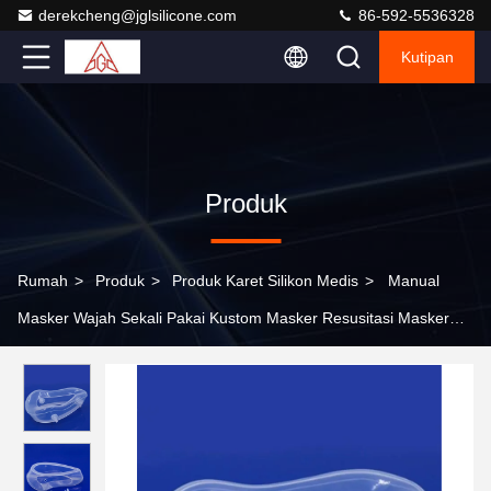
derekcheng@jglsilicone.com
86-592-5536328
Kutipan
Produk
Rumah
>
Produk
>
Produk Karet Silikon Medis
>
Manual
Masker Wajah Sekali Pakai Kustom Masker Resusitasi Masker
Wajah Silikon Karet Silikon Cair Kelas Medis