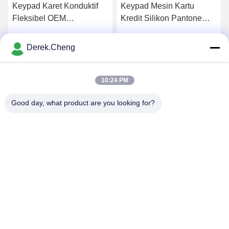
Keypad Karet Konduktif
Keypad Mesin Kartu
Fleksibel OEM
Kredit Silikon Pantone
Transparan
Multi Warna
Derek.Cheng
k
Dapatkan Harga Terbaik
Dapatkan Harga Terbaik
10:24 PM
Good day, what product are you looking for?
Xiamen Juguangli Import & Export Co., Ltd
derekcheng@jglsilicone.com
86-592-5536328
Lantai 5, Gedung A, No. 388 Houkeng Houshe, Distrik
Huli, Xiamen 361015 Cina.