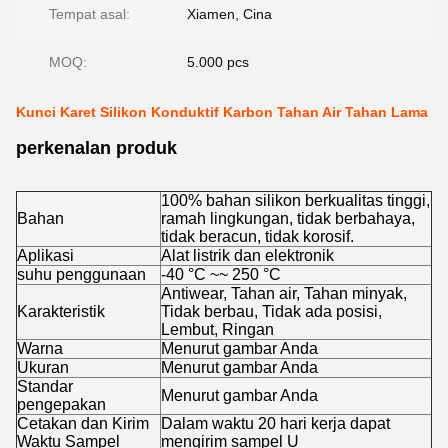
Tempat asal:
Xiamen, Cina
MOQ:
5.000 pcs
Kunci Karet Silikon Konduktif Karbon Tahan Air Tahan Lama
perkenalan produk
100% bahan silikon berkualitas tinggi,
Bahan
ramah lingkungan, tidak berbahaya,
tidak beracun, tidak korosif.
Aplikasi
Alat listrik dan elektronik
suhu penggunaan
-40 °C ~~ 250 °C
Antiwear, Tahan air, Tahan minyak,
Karakteristik
Tidak berbau, Tidak ada posisi,
Lembut, Ringan
Warna
Menurut gambar Anda
Ukuran
Menurut gambar Anda
Standar
Menurut gambar Anda
pengepakan
Cetakan dan Kirim
Dalam waktu 20 hari kerja dapat
Waktu Sampel
mengirim sampel U